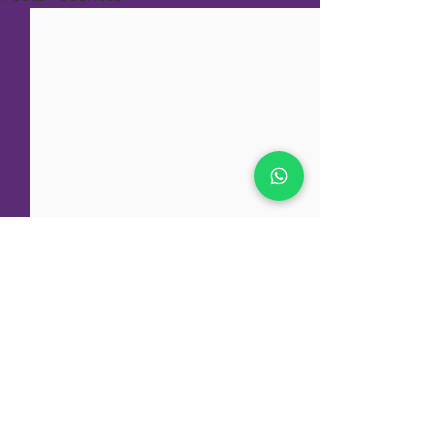
>
Entre em contato!
(11) 966187801