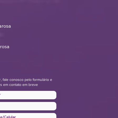
a medicação
iobesidade
onível no Brasil
arosa
rosa
r, fale conosco pelo formulário e
s em contato em breve