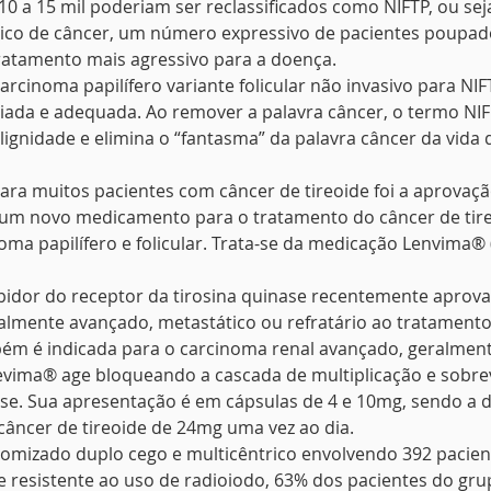
10 a 15 mil poderiam ser reclassificados como NIFTP, ou sej
tico de câncer, um número expressivo de pacientes poupad
ratamento mais agressivo para a doença.
arcinoma papilífero variante folicular não invasivo para NIF
da e adequada. Ao remover a palavra câncer, o termo NIF
lignidade e elimina o “fantasma” da palavra câncer da vida 
 para muitos pacientes com câncer de tireoide foi a aprovaçã
e um novo medicamento para o tratamento do câncer de tire
noma papilífero e folicular. Trata-se da medicação Lenvima® 
ibidor do receptor da tirosina quinase recentemente aprova
calmente avançado, metastático ou refratário ao tratamento
ém é indicada para o carcinoma renal avançado, geralment
vima® age bloqueando a cascada de multiplicação e sobrevi
ese. Sua apresentação é em cápsulas de 4 e 10mg, sendo a 
âncer de tireoide de 24mg uma vez ao dia.
domizado duplo cego e multicêntrico envolvendo 392 pacien
e resistente ao uso de radioiodo, 63% dos pacientes do gr