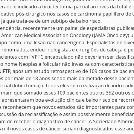
ado e indicado a tiroidectomia parcial ao invés da total e 
oativo pós-cirúrgico nos casos de carcinoma papilífero de t
 já que trata-se de um subtipo de baixo risco.
sa tendência, recentemente um painel de especialistas public
he American Medical Association Oncology (JAMA Oncology) 
btipo como uma lesão não cancerígena. Especialistas de dive
s renomados, endocrinologistas e cirurgiões de cabeça e 
acientes com FVPTC encapsulado não deveriam ser classifi
 nome Neoplasia folicular não invasiva com características
s NIFTP, após um estudo retrospectivo de 109 casos de paci
s por mais de 18 anos sendo mais da metade desse pacient
cial (lobectomia) e todos eles sem realização de iodo radio
irmam que somado esses 109 pacientes outros 352 outros 
a apresentaram boa evolução clínica e baixo risco de recorrê
s reconhecem que novos estudos são importantes para co
scussão da reclassificação e assim possivelmente beneficiar
am de receber o diagnóstico de câncer. A Sociedade Americ
 mil novos casos de câncer seriam diagnosticados esse an