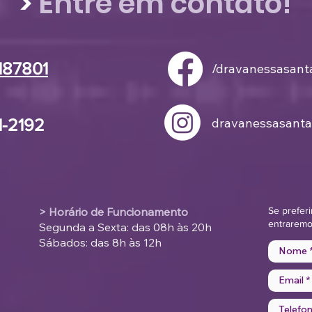
>
Entre em contato!
Insulina semanal: maior
Nov
comodidade e melhores
ant
resultados no controle
disp
6187801
/dravanessasant
do diabetes
81-2192
dravanessasanta
> Horário de Funcionamento
Se preferi
entraremo
Segunda a Sexta: das 08h às 20h
Sábados: das 8h às 12h