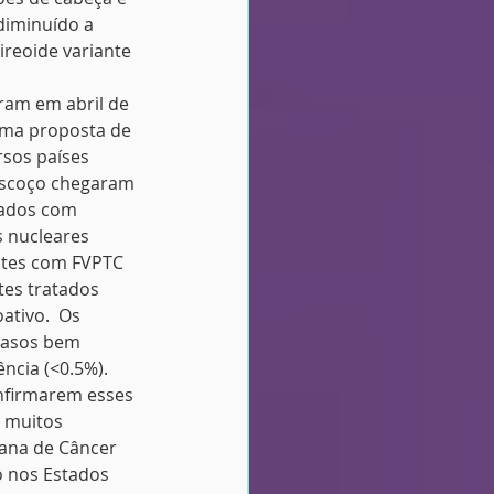
diminuído a 
ireoide variante 
aram em abril de 
uma proposta de 
rsos países 
pescoço chegaram 
cados com 
 nucleares 
entes com FVPTC 
es tratados 
ativo.  Os 
casos bem 
ncia (<0.5%). 
nfirmarem esses 
 muitos 
ana de Câncer 
o nos Estados 