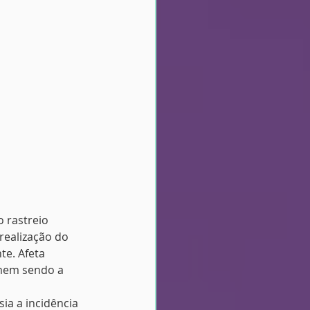
 rastreio 
realização do 
e. Afeta 
mem sendo a 
ia a incidência 