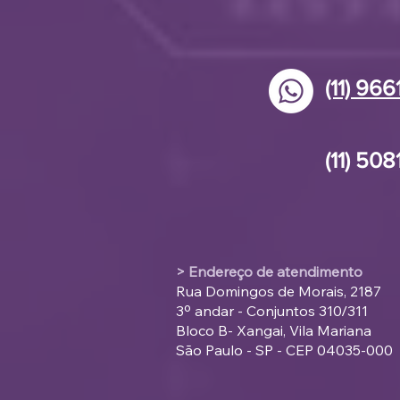
Gordura no fígado, um
mal silencioso
(11) 96
(11) 50
> Endereço de atendimento
Rua Domingos de Morais, 2187
3º andar - Conjuntos 310/311
Bloco B- Xangai, Vila Mariana
São Paulo - SP - CEP 04035-000