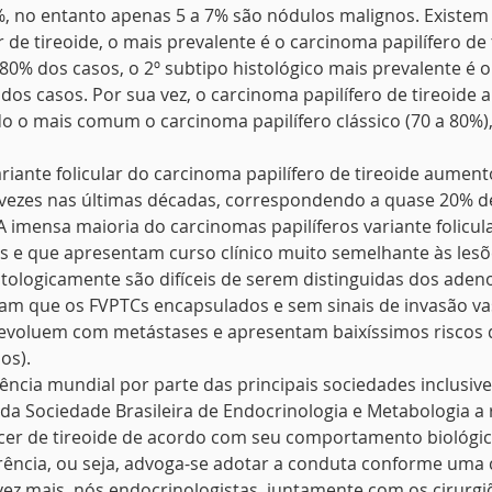
, no entanto apenas 5 a 7% são nódulos malignos. Existem 
 de tireoide, o mais prevalente é o carcinoma papilífero de 
0% dos casos, o 2º subtipo histológico mais prevalente é o f
os casos. Por sua vez, o carcinoma papilífero de tireoide 
o o mais comum o carcinoma papilífero clássico (70 a 80%),
variante folicular do carcinoma papilífero de tireoide aumen
 vezes nas últimas décadas, correspondendo a quase 20% d
A imensa maioria do carcinomas papilíferos variante folicul
 e que apresentam curso clínico muito semelhante às lesõ
 citologicamente são difíceis de serem distinguidas dos aden
m que os FVPTCs encapsulados e sem sinais de invasão vas
 evoluem com metástases e apresentam baixíssimos riscos d
os).
dência mundial por parte das principais sociedades inclusiv
 da Sociedade Brasileira de Endocrinologia e Metabologia 
er de tireoide de acordo com seu comportamento biológic
rência, ou seja, advoga-se adotar a conduta conforme uma c
 vez mais, nós endocrinologistas, juntamente com os cirurgi