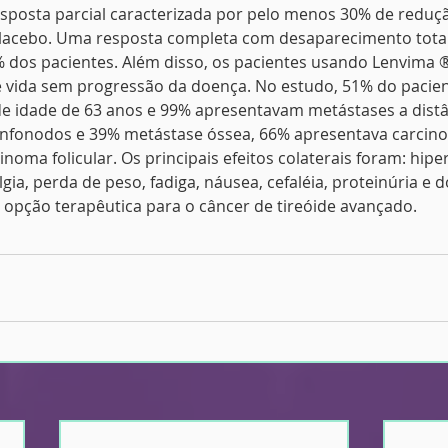
posta parcial caracterizada por pelo menos 30% de reduç
lacebo. Uma resposta completa com desaparecimento total
% dos pacientes. Além disso, os pacientes usando Lenvima 
 vida sem progressão da doença. No estudo, 51% do pacie
 idade de 63 anos e 99% apresentavam metástases a distâ
nfonodos e 39% metástase óssea, 66% apresentava carcinom
inoma folicular. Os principais efeitos colaterais foram: hiper
algia, perda de peso, fadiga, náusea, cefaléia, proteinúria e 
 opção terapêutica para o câncer de tireóide avançado.