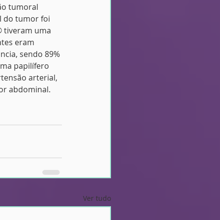
ão tumoral 
 do tumor foi 
® tiveram uma 
ntes eram 
ncia, sendo 89% 
a papilífero 
tensão arterial, 
dor abdominal. 
Ver tudo