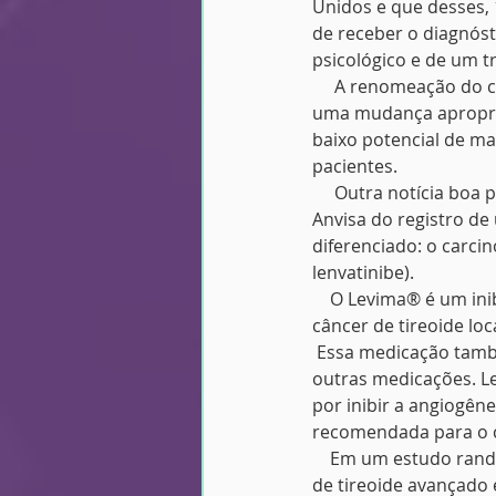
Unidos e que desses, 
de receber o diagnós
psicológico e de um t
     A renomeação do c
uma mudança apropria
baixo potencial de ma
pacientes.
     Outra notícia boa
Anvisa do registro d
diferenciado: o carci
lenvatinibe).
    O Levima® é um in
câncer de tireoide lo
 Essa medicação tamb
outras medicações. Le
por inibir a angiogên
recomendada para o c
    Em um estudo ran
de tireoide avançado 