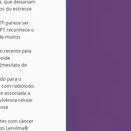
a, que deixariam 
os do estresse 
TP parece ser 
PT reconhece o 
de muitos 
o recente pela 
oide 
(mesilato de 
do para o 
 com radioiodo. 
e associada a 
vência celular 
dose 
tes com câncer 
upo Lenvima® 