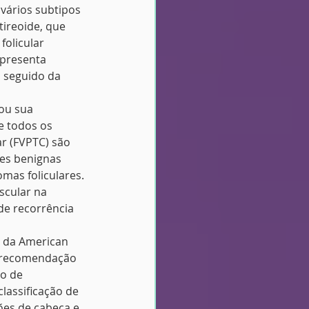
vários subtipos 
tireoide, que 
olicular 
apresenta 
 seguido da 
tou sua 
e todos os 
ar (FVPTC) são 
es benignas 
omas foliculares. 
cular na 
e recorrência 
e da American 
a recomendação 
o de 
lassificação de 
ões de cabeça e 