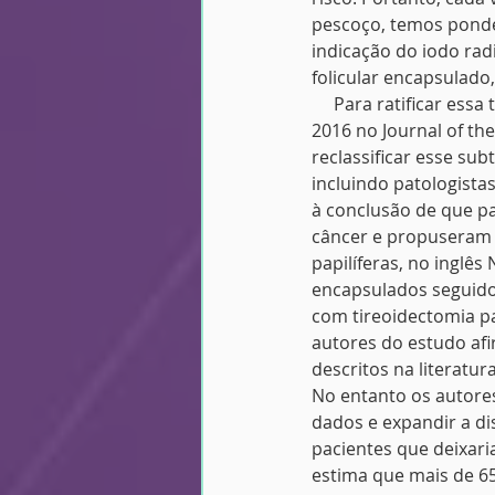
pescoço, temos ponder
indicação do iodo radi
folicular encapsulado,
     Para ratificar es
2016 no Journal of t
reclassificar esse su
incluindo patologista
à conclusão de que p
câncer e propuseram o
papilíferas, no inglê
encapsulados seguido
com tireoidectomia par
autores do estudo af
descritos na literatur
No entanto os autore
dados e expandir a di
pacientes que deixari
estima que mais de 65