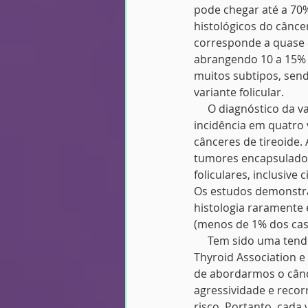
pode chegar até a 70%
histológicos do câncer
corresponde a quase 8
abrangendo 10 a 15% d
muitos subtipos, send
variante folicular.
     O diagnóstico da 
incidência em quatro
cânceres de tireoide. 
tumores encapsulados
foliculares, inclusive
Os estudos demonstra
histologia raramente
(menos de 1% dos cas
     Tem sido uma ten
Thyroid Association e
de abordarmos o cânc
agressividade e recor
risco. Portanto, cada