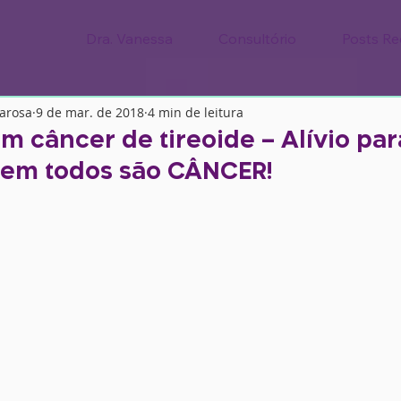
Dra. Vanessa
Consultório
Posts Re
tarosa
9 de mar. de 2018
4 min de leitura
m câncer de tireoide – Alívio pa
Nem todos são CÂNCER!