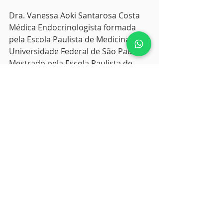
Dra. Vanessa Aoki Santarosa Costa
Médica Endocrinologista formada 
pela Escola Paulista de Medicina - 
Universidade Federal de São Paulo
Mestrado pela Escola Paulista de 
Medicina - Universidade Federal de 
São Paulo
Atua em consultório médico 
particular na Vila Mariana, Zona Sul, 
São Paulo. 
Posts recentes
Ver tudo