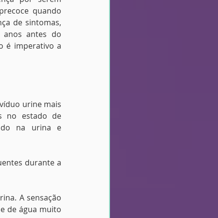
precoce quando 
nça de sintomas, 
 anos antes do 
 é imperativo a 
víduo urine mais 
s no estado de 
do na urina e 
uentes durante a 
ina. A sensação 
e de água muito 