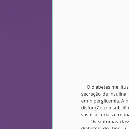
    O diabetes mellit
secreção de insulina, 
em hiperglicemia. A h
disfunção e insuficiê
vasos arteriais e retin
     Os sintomas clás
diabetes do tipo 2