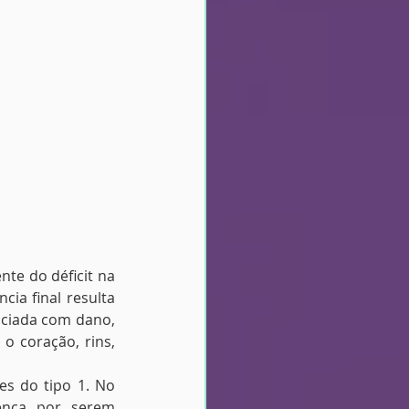
te do déficit na 
ia final resulta 
ociada com dano, 
o coração, rins, 
es do tipo 1. No 
nça por serem 