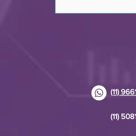
Gordura no fígado, um
mal silencioso
(11) 96
(11) 50