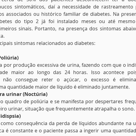
oucos sintomáticos, daí a necessidade de rastreamento 
cos associados ou histórico familiar de diabetes. Na prese
betes do tipo 2 já foi instalado meses ou até mesmo
meiros sinais. Portanto, na presença dos sintomas abaixo
a.
ncipais sintomas relacionados ao diabetes:
Poliúria)
ta por produção excessiva de urina, fazendo com que o indi
ade maior ao longo das 24 horas. Isso acontece poi
m não consegue reter o açúcar, o excesso é elimina
 quantidade maior de líquido é eliminado juntamente. 
ra urinar (Noctúria)
do quadro de poliúria e se manifesta por despertares freq
eiro urinar, situação que frequentemente atrapalha o sono.
lidispsia)
e como consequência da perda de líquidos abundante na ur
ca é constante e o paciente passa a ingerir uma quantidad