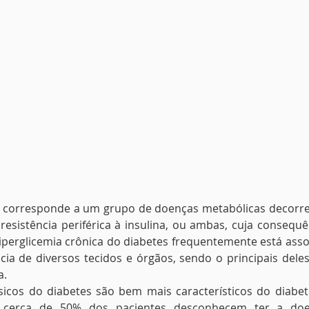
us corresponde a um grupo de doenças metabólicas decorren
resistência periférica à insulina, ou ambas, cuja consequênc
iperglicemia crônica do diabetes frequentemente está ass
ncia de diversos tecidos e órgãos, sendo o principais deles 
a.
sicos do diabetes são bem mais característicos do diabet
, cerca de 50% dos pacientes desconhecem ter a doe