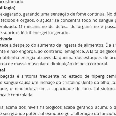
 acostumado.
lifagia)
te exagerado, gerando uma sensação de fome contínua. No di
 tecidos e órgãos, o açúcar se concentra todo no sangue
eralizada. O mecanismo de defesa do organismo é passar
 suprir o déficit energético gerado.
tivada
ece a despeito do aumento da ingesta de alimentos. É a s
te e não engorda, ao contrário, emagrece. A falta de glicose
obtenha energia através da queima dos estoques de prot
erda de massa muscular e diminuição do peso corporal.
ual
baçada é sintoma frequente no estado de hiperglicemia
no sangue causa um inchaço do cristalino (lente do olho), o
dade, diminuindo assim a capacidade de foco. Tal sintoma
ça é controlada.
a acima dos níveis fisiológicos acaba gerando acúmulo de
 e seu grande potencial osmótico gera alteração do funcio