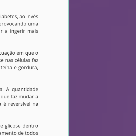
abetes, ao invés 
 provocando uma 
 a ingerir mais 
ituação em que o 
 nas células faz 
eína e gordura, 
. A quantidade 
 que faz mudar a 
 é reversível na 
 glicose dentro 
namento de todos 