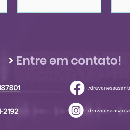
>
Entre em contato!
Insulina semanal: maior
Nov
comodidade e melhores
ant
resultados no controle
disp
6187801
/dravanessasant
do diabetes
81-2192
dravanessasanta