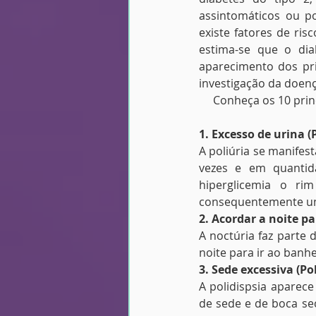
assintomáticos ou p
existe fatores de ris
estima-se que o dia
aparecimento dos pri
investigação da doenç
     Conheça os 10 pri
1. Excesso de urina (
A poliúria se manifes
vezes e em quantid
hiperglicemia o ri
consequentemente uma
2. Acordar a noite pa
A noctúria faz parte 
noite para ir ao banh
3. Sede excessiva (Po
A polidispsia aparec
de sede e de boca se