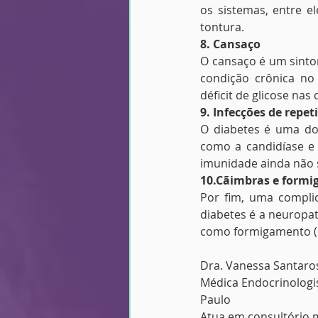
os sistemas, entre el
tontura.
8. Cansaço
O cansaço é um sinto
condição crônica no
déficit de glicose nas 
9. Infecções de repet
O diabetes é uma doe
como a candidíase e 
imunidade ainda não 
10.Cãimbras e form
Por fim, uma compli
diabetes é a neuropat
como formigamento (p
Dra. Vanessa Santaro
Médica Endocrinologis
Paulo
Atua em consultório m