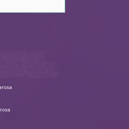
a medicação
iobesidade
onível no Brasil
arosa
rosa