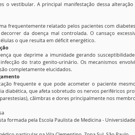
es o vestibular. A principal manifestação dessa alteração
ma frequentemente relatado pelos pacientes com diabetes
 decorrer da doença mal controlada. O cansaço excessiv
células o que resulta em déficit energético. 
ição
nça que deprime a imunidade gerando susceptibilidade à
infecção do trato genito-urinário. Os mecanismos envolvi
são completamente elucidados. 
igamento
cação frequente e que pode acometer o paciente mesmo 
ia diabética, que afeta sobretudo os nervos periféricos pr
arestesias), cãimbras e dores principalmente nos membros
sa
ta formada pela Escola Paulista de Medicina - Universidade
édico particular na Vila Clementino, Zona Sul, São Paulo. 