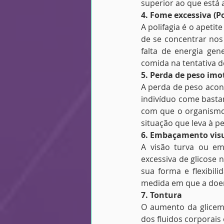
superior ao que está
4. Fome excessiva (Po
A polifagia é o apeti
de se concentrar nos
falta de energia gen
comida na tentativa de
5. Perda de peso imo
A perda de peso acont
indivíduo come bastan
com que o organismo 
situação que leva à p
6. Embaçamento vis
A visão turva ou em
excessiva de glicose 
sua forma e flexibili
medida em que a doen
7. Tontura
O aumento da glicemi
dos fluidos corporais