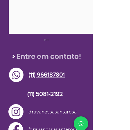
>
Entre em contato!
(11) 966187801
Insulina semanal:
Nova medica
maior comodidade e
antiobesidad
(11) 5081-2192
melhores resultados
disponível no 
no controle do
diabetes
dravanessasantarosa
/dravanessasantarosa